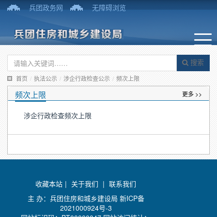
兵团政务网
无障碍浏览
搜索
首页
/
执法公示
/
涉企行政检查公示
/
频次上限
频次上限
更多 >>
涉企行政检查频次上限
收藏本站
|
关于我们
|
联系我们
主 办：兵团住房和城乡建设局
新ICP备
2021000924号-3