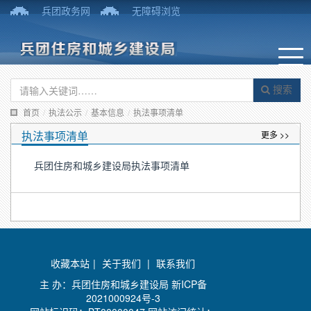
兵团政务网
无障碍浏览
搜索
首页
/
执法公示
/
基本信息
/
执法事项清单
执法事项清单
更多 >>
兵团住房和城乡建设局执法事项清单
收藏本站
|
关于我们
|
联系我们
主 办：兵团住房和城乡建设局
新ICP备
2021000924号-3