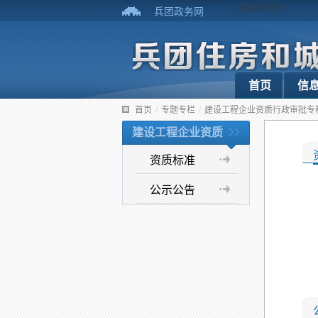
无障碍浏览
兵团政务网
首页
信
首页
/
专题专栏
/
建设工程企业资质行政审批专
建设工程企业资质
资质标准
公示公告