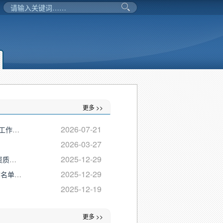
更多 >>
2026-07-21
兵团住房城乡建设局关于开展兵团建筑施工特种作业人员证书集中换发工作的通知
2026-03-27
2025-12-29
兵团住房和城乡建设局关于注销新疆恒优宏峰建筑劳务有限公司等4家资质的公告
2025-12-29
兵团住房和城乡建设局关于核准2025年度第三十一批建设工程企业资质名单的公告
2025-12-19
更多 >>