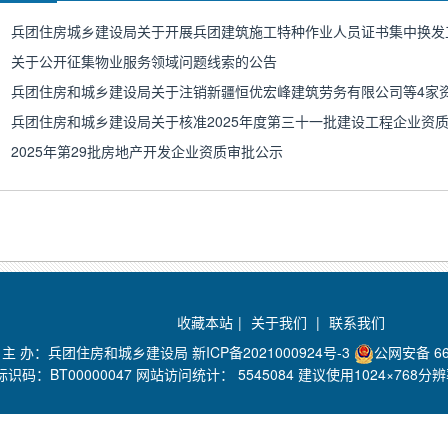
关于公开征集物业服务领域问题线索的公告
2025年第29批房地产开发企业资质审批公示
收藏本站
|
关于我们
|
联系我们
主 办：兵团住房和城乡建设局
新ICP备2021000924号-3
公网安备 66
标识码：BT00000047 网站访问统计：
5545084 建议使用1024×768分