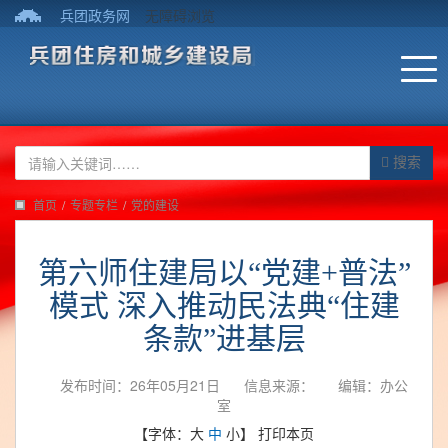
兵团政务网
无障碍浏览
搜索
首页
/
专题专栏
/
党的建设
第六师住建局以“党建+普法”
模式 深入推动民法典“住建
条款”进基层
发布时间：26年05月21日
信息来源：
编辑：办公
室
【字体：
大
中
小
】
打印本页