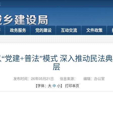
览
开
政务服务
党的建设
互动交流
文件政策
“党建+普法”模式 深入推动民法典
层
发布时间：26年05月21日
信息来源：
编辑：办公室
【字体：
大
中
小
】
打印本页