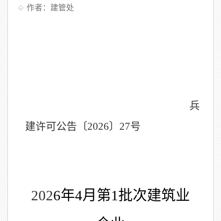
作者：建管处
兵
建许可公告〔
202
6
〕
27
号
20
2
6
年
4月
第
1
批次建筑
业