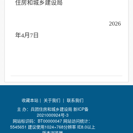
住房和城乡建设局
2026
年4月7日
收藏本站
|
关于我们
|
联系我们
主 办：兵团住房和城乡建设局
新ICP备
2021000924号-3
网站标识码：BT00000047 网站访问统计：
5545651 建议使用1024×768分辨率 IE8.0以上
版本浏览器