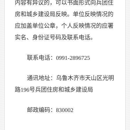
内容有异议的，可以书面形式向兵团住
房和城乡建设局反映。单位反映情况的
应加盖单位公章，个人反映情况的应署
实名、身份证号码及联系电话。
联系电话：0991-2896725
通讯地址：乌鲁木齐市天山区光明
路196号兵团住房和城乡建设局
邮政编码：830002