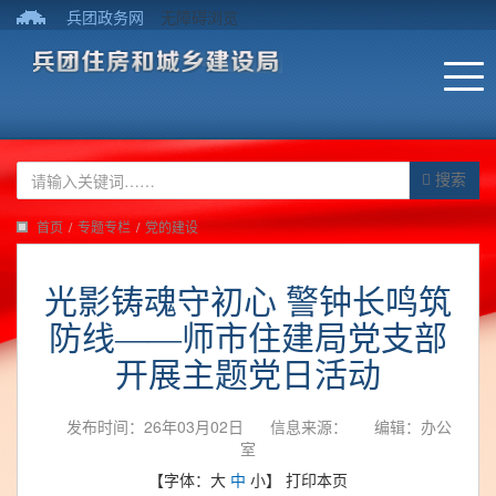
兵团政务网
无障碍浏览
搜索
首页
/
专题专栏
/
党的建设
光影铸魂守初心 警钟长鸣筑
防线——师市住建局党支部
开展主题党日活动
发布时间：26年03月02日
信息来源：
编辑：办公
室
【字体：
大
中
小
】
打印本页