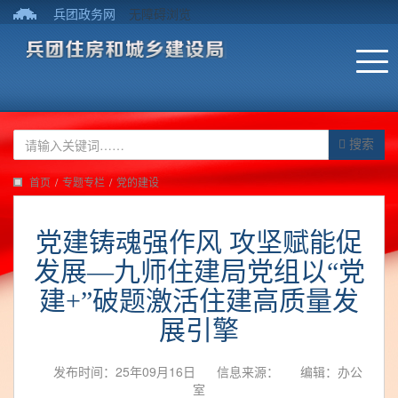
兵团政务网
无障碍浏览
搜索
首页
/
专题专栏
/
党的建设
党建铸魂强作风 攻坚赋能促
发展—九师住建局党组以“党
建+”破题激活住建高质量发
展引擎
发布时间：25年09月16日
信息来源：
编辑：办公
室