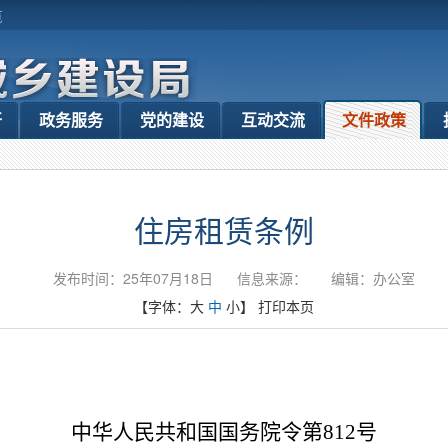
览
开
政务服务
党的建设
互动交流
文件政策
住房租赁条例
发布时间：25年07月18日
信息来源：
编辑：办公室
【字体：
大
中
小
】
打印本页
中华人民共和国国务院令第812号