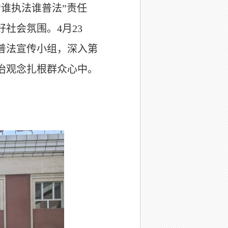
“
谁执法谁普法
”
责任
好社会氛围
。4月
23
普法宣传小组，深入第
治观念扎根群众心中。