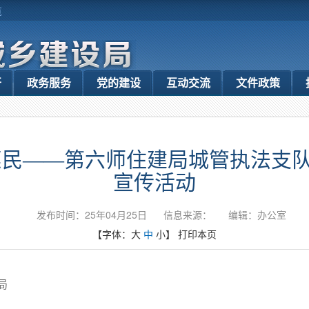
览
开
政务服务
党的建设
互动交流
文件政策
惠民——第六师住建局城管执法支
宣传活动
发布时间：25年04月25日
信息来源：
编辑：办公室
【字体：
大
中
小
】
打印本页
局