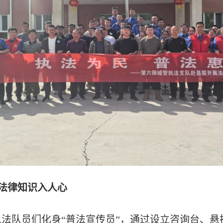
法律知识入人心
执法队员们化身
“
普法宣传员
”
，通过设立咨询台、悬