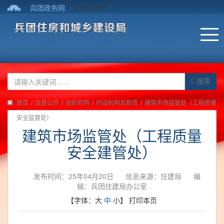
兵团政务网
无障碍浏览
搜索
首页
/
信息公开
/
组织机构
/
内设机构及职责
/
建筑市场监管处（工程质量
安全监督处）
建筑市场监管处（工程质量
安全建管处）
发布时间：25年04月20日
信息来源：住建局
编
辑：兵团住建局办公室
【字体：
大
中
小
】
打印本页