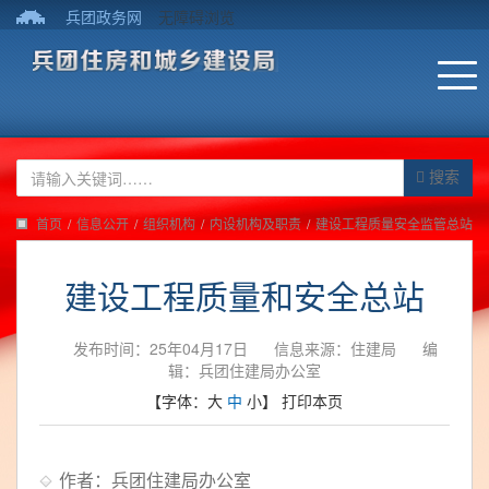
兵团政务网
无障碍浏览
搜索
首页
/
信息公开
/
组织机构
/
内设机构及职责
/
建设工程质量安全监管总站
建设工程质量和安全总站
发布时间：25年04月17日
信息来源：住建局
编
辑：兵团住建局办公室
【字体：
大
中
小
】
打印本页
作者：兵团住建局办公室