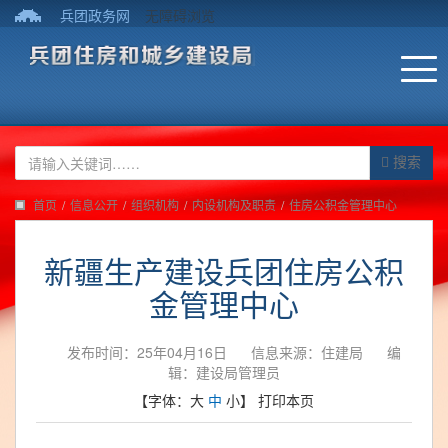
兵团政务网
无障碍浏览
搜索
首页
/
信息公开
/
组织机构
/
内设机构及职责
/
住房公积金管理中心
新疆生产建设兵团住房公积
金管理中心
发布时间：25年04月16日
信息来源：住建局
编
辑：建设局管理员
【字体：
大
中
小
】
打印本页