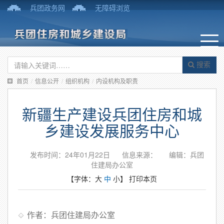
兵团政务网
无障碍浏览
搜索
首页
/
信息公开
/
组织机构
/
内设机构及职责
新疆生产建设兵团住房和城
乡建设发展服务中心
发布时间：24年01月22日
信息来源：
编辑：兵团
住建局办公室
【字体：
大
中
小
】
打印本页
作者：兵团住建局办公室